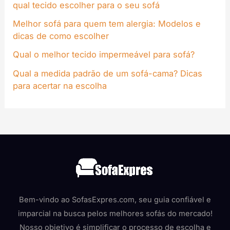
qual tecido escolher para o seu sofá
Melhor sofá para quem tem alergia: Modelos e
dicas de como escolher
Qual o melhor tecido impermeável para sofá?
Qual a medida padrão de um sofá-cama? Dicas
para acertar na escolha
Bem-vindo ao SofasExpres.com, seu guia confiável e
imparcial na busca pelos melhores sofás do mercado!
Nosso objetivo é simplificar o processo de escolha e