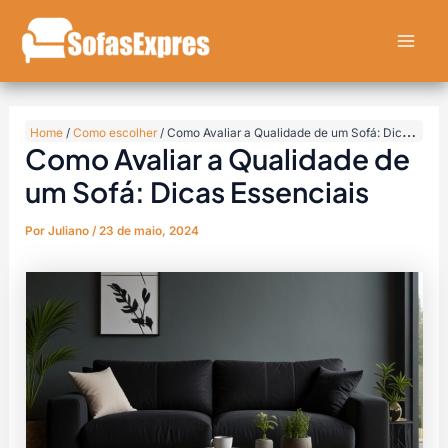
Ir
Post
Mai
para
navigation
Men
o
conteúdo
Home
/
Como escolher
/
Como Avaliar a Qualidade de um Sofá: Dicas Essenciais
Como Avaliar a Qualidade de
um Sofá: Dicas Essenciais
Por
Juliano
/
23 de maio, 2024